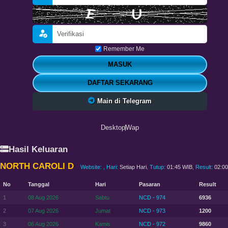
Remember Me
MASUK
DAFTAR SEKARANG
Main di Telegram
Desktop
Wap
Hasil Keluaran
NORTH CAROLI D
Website:
, Hari:
Setiap Hari
, Tutup:
01:45 WIB
, Result:
02:0
No
Tanggal
Hari
Pasaran
Result
1
08 Aug 2026
Sabtu
NCD - 974
6936
2
07 Aug 2026
Jumat
NCD - 973
1200
3
06 Aug 2026
Kamis
NCD - 972
9860