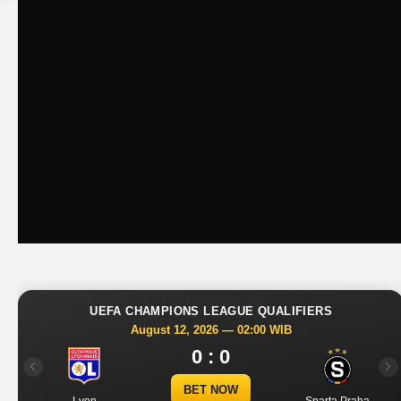
UEFA CHAMPIONS LEAGUE QUALIFIERS
August 12, 2026 — 02:00 WIB
0 : 0
Previous
Nex
BET NOW