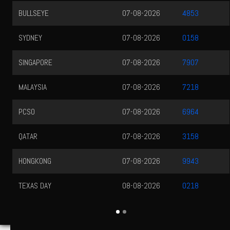
BULLSEYE
07-08-2026
4853
SYDNEY
07-08-2026
0158
SINGAPORE
07-08-2026
7907
MALAYSIA
07-08-2026
7218
PCSO
07-08-2026
6964
QATAR
07-08-2026
3158
HONGKONG
07-08-2026
9943
TEXAS DAY
08-08-2026
0218